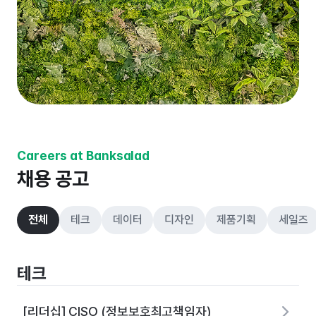
Careers at Banksalad
채용 공고
전체
테크
데이터
디자인
제품기획
세일즈
테크
[리더십] CISO (정보보호최고책임자)